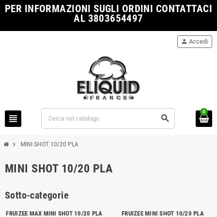
PER INFORMAZIONI SUGLI ORDINI CONTATTACI
AL 3803654497
person
Accedi
0
view_headline
search
chevron_right
MINI SHOT 10/20 PLA
MINI SHOT 10/20 PLA
Sotto-categorie
FRUIZEE MAX MINI SHOT 10/20 PLA
FRUIZEE MINI SHOT 10/20 PLA