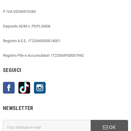
P. IVA 05256970285
Deposito ADM n. PDPLI0008
Registro A.E.E.: IT22060000014001
Registro Pile e Accumulatori: IT22060P00007942
SEGUICI
Facebook
TikTok
Instagram
NEWSLETTER
OK