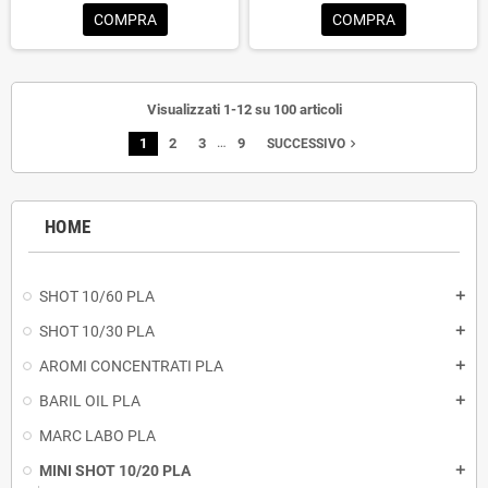
COMPRA
COMPRA
Visualizzati 1-12 su 100 articoli
…
1
2
3
9
navigate_next
SUCCESSIVO
HOME
SHOT 10/60 PLA
add
SHOT 10/30 PLA
add
AROMI CONCENTRATI PLA
add
BARIL OIL PLA
add
MARC LABO PLA
MINI SHOT 10/20 PLA
add