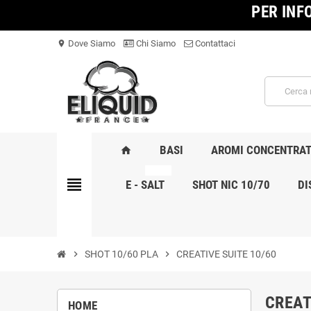
PER INF
Dove Siamo
Chi Siamo
Contattaci
location_on
BASI
AROMI CONCENTRAT
home
NOVITA
view_headline
E - SALT
SHOT NIC 10/70
DI
chevron_right
SHOT 10/60 PLA
chevron_right
CREATIVE SUITE 10/60
CREAT
HOME