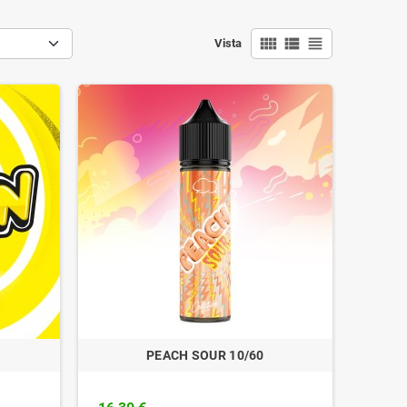
view_comfy
view_list
view_headline
Vista
PEACH SOUR 10/60