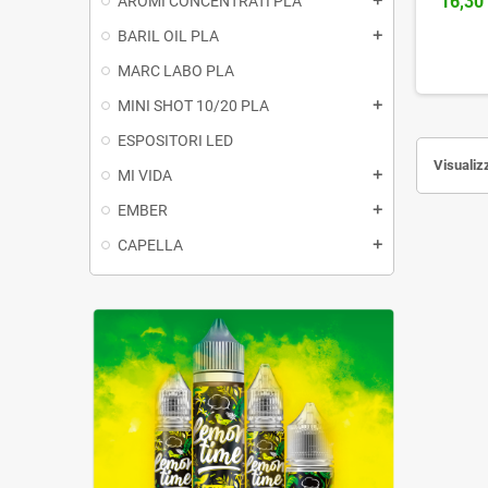
16,30
AROMI CONCENTRATI PLA
add
BARIL OIL PLA
add
MARC LABO PLA
MINI SHOT 10/20 PLA
add
ESPOSITORI LED
Visualizz
MI VIDA
add
EMBER
add
CAPELLA
add