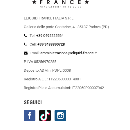
ELIQUID FRANCE ITALIA S.R.L.
Galleria delle porte Contarine, 4 - 35137 Padova (PD)
Tel:
+39 0495225564
Cell:
+39 3488890728
Email:
amministrazione@eliquid-france.it
P. IVA 05256970285
Deposito ADM n. PDPLI0008
Registro A.E.E.: IT22060000014001
Registro Pile e Accumulatori: IT22060P00007942
SEGUICI
Facebook
TikTok
Instagram