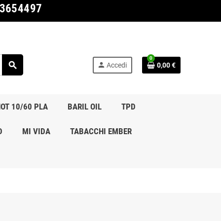
03654497
0
search
person
Accedi
0,00 €
OT 10/60 PLA
BARIL OIL
TPD
D
MI VIDA
TABACCHI EMBER