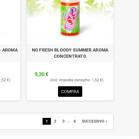
- AROMA
NO FRESH BLOODY SUMMER AROMA
CONCENTRATO
9,20 €
1,52 €)
(incl. imposta consumo: 1,52 €)
COMPRA
…
1
2
3
6
navigate_next
SUCCESSIVO