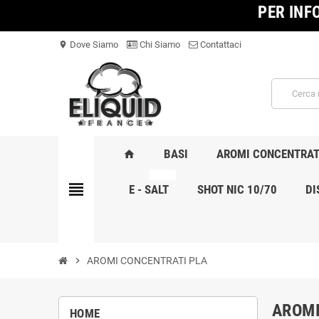
PER INF
Dove Siamo
Chi Siamo
Contattaci
location_on
BASI
AROMI CONCENTRAT
home
NOVITA
view_headline
E - SALT
SHOT NIC 10/70
DI
chevron_right
AROMI CONCENTRATI PLA
AROMI
HOME