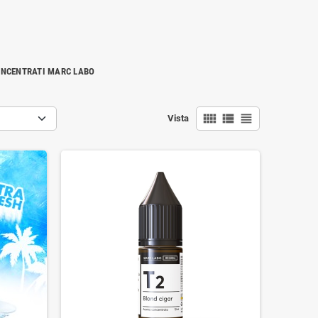
NCENTRATI MARC LABO
view_comfy
view_list
view_headline
Vista