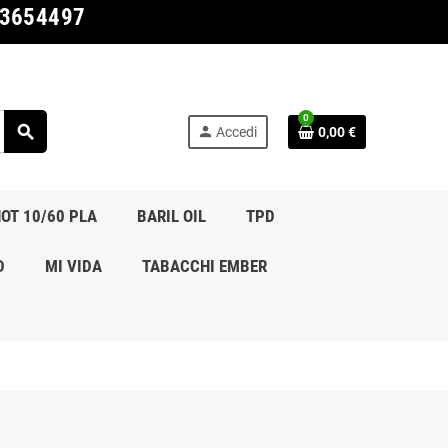
03654497
0
search
person
Accedi
0,00 €
OT 10/60 PLA
BARIL OIL
TPD
D
MI VIDA
TABACCHI EMBER