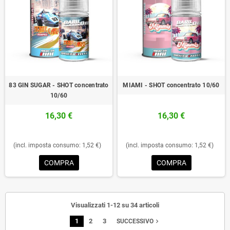
83 GIN SUGAR - SHOT concentrato
MIAMI - SHOT concentrato 10/60
10/60
16,30 €
16,30 €
(incl. imposta consumo: 1,52 €)
(incl. imposta consumo: 1,52 €)
COMPRA
COMPRA
Visualizzati 1-12 su 34 articoli
1
2
3
navigate_next
SUCCESSIVO