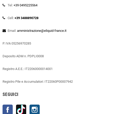
Tel:
+39 0495225564
Cell:
+39 3488890728
Email:
amministrazione@eliquid-france.it
P. IVA 05256970285
Deposito ADM n. PDPLI0008
Registro A.E.E.: IT22060000014001
Registro Pile e Accumulatori: IT22060P00007942
SEGUICI
Facebook
TikTok
Instagram