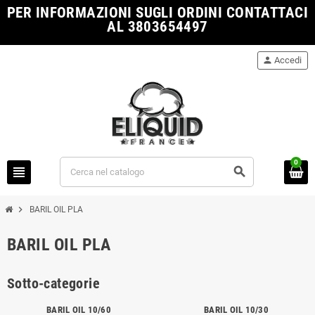
PER INFORMAZIONI SUGLI ORDINI CONTATTACI
AL 3803654497
person
Accedi
0
view_headline
search
chevron_right
BARIL OIL PLA
BARIL OIL PLA
Sotto-categorie
BARIL OIL 10/60
BARIL OIL 10/30