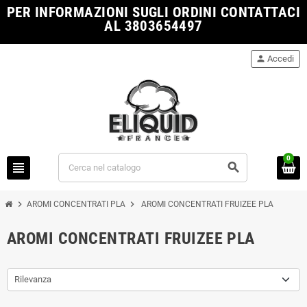
PER INFORMAZIONI SUGLI ORDINI CONTATTACI
AL 3803654497
person
Accedi
0
view_headline
search
chevron_right
chevron_right
AROMI CONCENTRATI PLA
AROMI CONCENTRATI FRUIZEE PLA
AROMI CONCENTRATI FRUIZEE PLA
Rilevanza