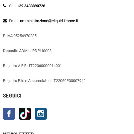
Cell:
+39 3488890728
Email:
amministrazione@eliquid-france.it
P. IVA 05256970285
Deposito ADM n. PDPLI0008
Registro A.E.E.: IT22060000014001
Registro Pile e Accumulatori: IT22060P00007942
SEGUICI
Facebook
TikTok
Instagram