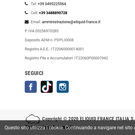
Tel:
+39 0495225564
Cell:
+39 3488890728
Email:
amministrazione@eliquid-france.it
P. IVA 05256970285
Deposito ADM n. PDPLI0008
Registro A.E.E.: IT22060000014001
Registro Pile e Accumulatori: IT22060P00007942
SEGUICI
Facebook
TikTok
Instagram
Copyright © 2020
ELIQUID FRANCE ITALIA S.
Distribuzione Informatica
Questo sito utilizza i cookie. Continuando a navigare nel sito 