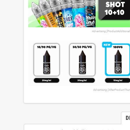
Advertising [ProductAdditional
Advertising [AfterProductTh
D