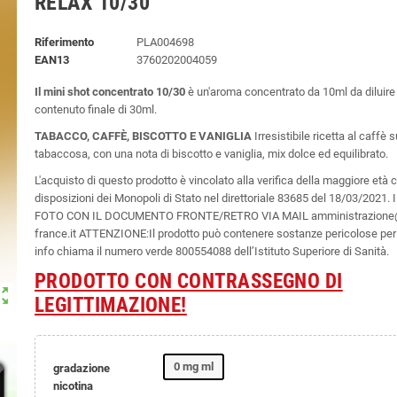
RELAX 10/30
Riferimento
PLA004698
EAN13
3760202004059
Il mini shot concentrato 10/30
è un'aroma concentrato da 10ml da diluire
contenuto finale di 30ml.
TABACCO, CAFFÈ, BISCOTTO E VANIGLIA
Irresistibile ricetta al caffè 
tabaccosa, con una nota di biscotto e vaniglia, mix dolce ed equilibrato.
L'acquisto di questo prodotto è vincolato alla verifica della maggiore età
disposizioni dei Monopoli di Stato nel direttoriale 83685 del 18/03/2021.
FOTO CON IL DOCUMENTO FRONTE/RETRO VIA MAIL amministrazione@
france.it ATTENZIONE:Il prodotto può contenere sostanze pericolose per 
info chiama il numero verde 800554088 dell’Istituto Superiore di Sanità.
PRODOTTO CON CONTRASSEGNO DI
ut_map
LEGITTIMAZIONE!
0 mg ml
gradazione
nicotina