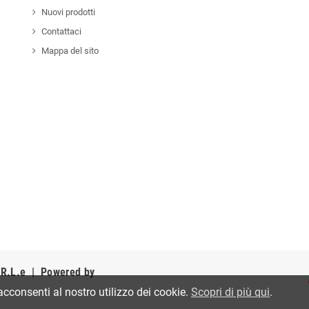
Nuovi prodotti
Contattaci
Mappa del sito
R.L.e
| Powered by
acconsenti al nostro utilizzo dei cookie.
Scopri di più qui
.