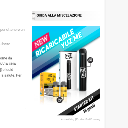
GUIDA ALLA MISCELAZIONE
 per ottenere un
su base
 come da
 INVIA UNA
eliquid-
la salute. Per
Advertising [Product3rdColumn]