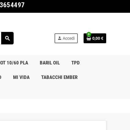
03654497
0
search
person
Accedi
0,00 €
OT 10/60 PLA
BARIL OIL
TPD
D
MI VIDA
TABACCHI EMBER