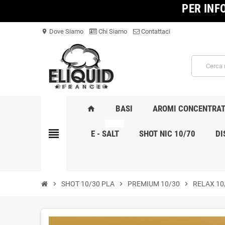
PER INF
Dove Siamo
Chi Siamo
Contattaci
location_on
BASI
AROMI CONCENTRAT
home
NOVITA
view_headline
E - SALT
SHOT NIC 10/70
DI
chevron_right
SHOT 10/30 PLA
chevron_right
PREMIUM 10/30
chevron_right
RELAX 10