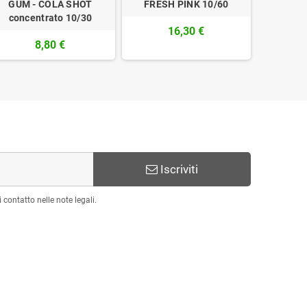
GUM - COLA SHOT
FRESH PINK 10/60
COLA P
concentrato 10/30
SH
16,30 €
8,80 €
Iscriviti
 contatto nelle note legali.