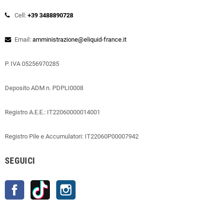
Cell:
+39 3488890728
Email:
amministrazione@eliquid-france.it
P. IVA 05256970285
Deposito ADM n. PDPLI0008
Registro A.E.E.: IT22060000014001
Registro Pile e Accumulatori: IT22060P00007942
SEGUICI
Facebook
TikTok
Instagram