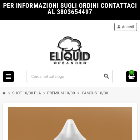
PER INFORMAZIONI SUGLI ORDINI CONTATTACI
AL 3803654497
person
Accedi
0
view_headline
search
chevron_right
chevron_right
chevron_right
SHOT 10/30 PLA
PREMIUM 10/30
FAMOUS 10/30