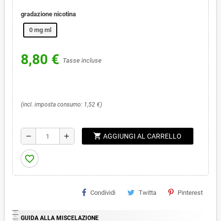
gradazione nicotina
0 mg ml
8,80 €
Tasse incluse
(incl. imposta consumo: 1,52 €)
shopping_cart
remove
add
AGGIUNGI AL CARRELLO
favorite_border
Condividi
Twitta
Pinterest
GUIDA ALLA MISCELAZIONE