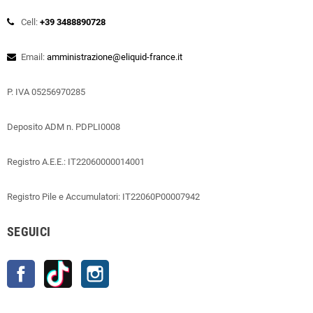
Cell:
+39 3488890728
Email:
amministrazione@eliquid-france.it
P. IVA 05256970285
Deposito ADM n. PDPLI0008
Registro A.E.E.: IT22060000014001
Registro Pile e Accumulatori: IT22060P00007942
SEGUICI
Facebook
TikTok
Instagram