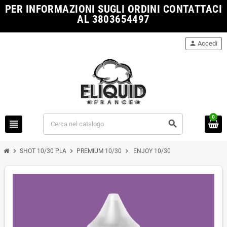
PER INFORMAZIONI SUGLI ORDINI CONTATTACI
AL 3803654497
person
Accedi
0
view_headline
search
chevron_right
chevron_right
chevron_right
SHOT 10/30 PLA
PREMIUM 10/30
ENJOY 10/30