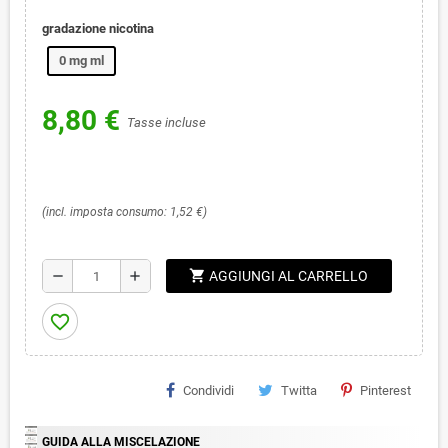
gradazione nicotina
0 mg ml
8,80 €
Tasse incluse
(incl. imposta consumo: 1,52 €)
shopping_cart
remove
add
AGGIUNGI AL CARRELLO
favorite_border
Condividi
Twitta
Pinterest
GUIDA ALLA MISCELAZIONE