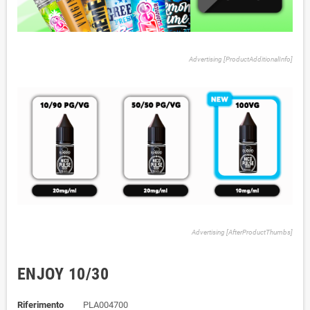
Advertising [ProductAdditionalInfo]
Advertising [AfterProductThumbs]
ENJOY 10/30
Riferimento
PLA004700