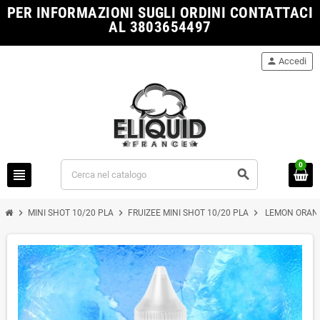
PER INFORMAZIONI SUGLI ORDINI CONTATTACI
AL 3803654497
person
Accedi
0
view_headline
search
chevron_right
chevron_right
chevron_right
MINI SHOT 10/20 PLA
FRUIZEE MINI SHOT 10/20 PLA
LEMON ORANG