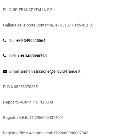
ELIQUID FRANCE ITALIA S.R.L.
Galleria delle porte Contarine, 4 - 35137 Padova (PD)
Tel:
+39 0495225564
Cell:
+39 3488890728
Email:
amministrazione@eliquid-france.it
P. IVA 05256970285
Deposito ADM n. PDPLI0008
Registro A.E.E.: IT22060000014001
Registro Pile e Accumulatori: IT22060P00007942