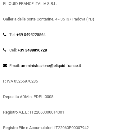
ELIQUID FRANCE ITALIA S.R.L.
Galleria delle porte Contarine, 4 - 35137 Padova (PD)
Tel:
+39 0495225564
Cell:
+39 3488890728
Email:
amministrazione@eliquid-france.it
P. IVA 05256970285
Deposito ADM n. PDPLI0008
Registro A.E.E.: IT22060000014001
Registro Pile e Accumulatori: IT22060P00007942