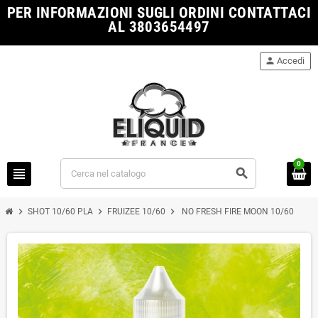
PER INFORMAZIONI SUGLI ORDINI CONTATTACI
AL 3803654497
person
Accedi
0
view_headline
search
chevron_right
chevron_right
chevron_right
SHOT 10/60 PLA
FRUIZEE 10/60
NO FRESH FIRE MOON 10/60