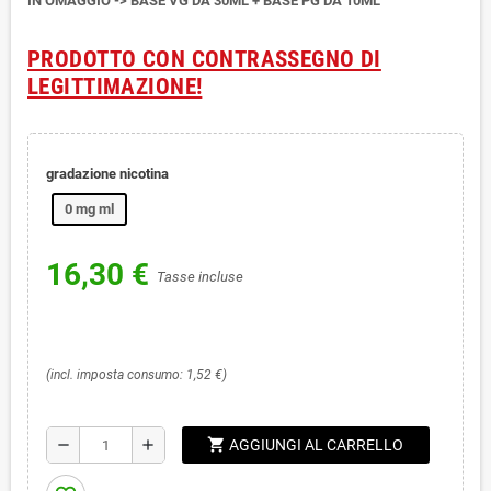
IN OMAGGIO -> BASE VG DA 30ML + BASE PG DA 10ML
PRODOTTO CON CONTRASSEGNO DI
LEGITTIMAZIONE!
gradazione nicotina
0 mg ml
16,30 €
Tasse incluse
(incl. imposta consumo: 1,52 €)
shopping_cart
remove
add
AGGIUNGI AL CARRELLO