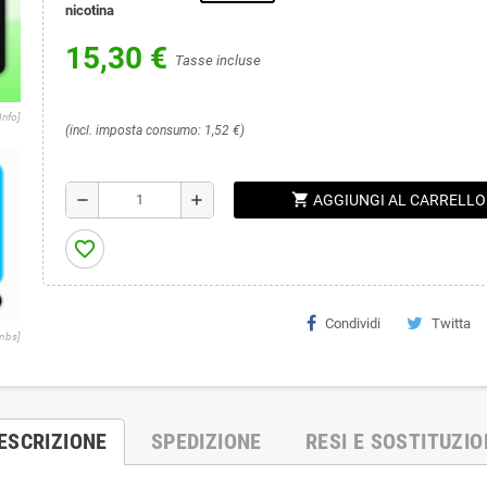
nicotina
15,30 €
Tasse incluse
Info]
(incl. imposta consumo: 1,52 €)
shopping_cart
remove
add
AGGIUNGI AL CARRELLO
favorite_border
Condividi
Twitta
umbs]
ESCRIZIONE
SPEDIZIONE
RESI E SOSTITUZIO