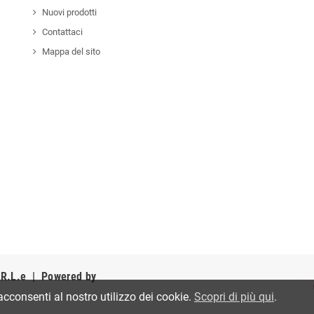
Nuovi prodotti
Contattaci
Mappa del sito
R.L.e
| Powered by
acconsenti al nostro utilizzo dei cookie.
Scopri di più qui
.