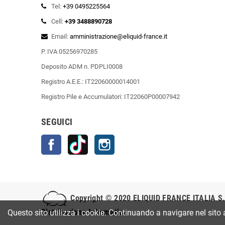
Tel:
+39 0495225564
Cell:
+39 3488890728
Email:
amministrazione@eliquid-france.it
P. IVA 05256970285
Deposito ADM n. PDPLI0008
Registro A.E.E.: IT22060000014001
Registro Pile e Accumulatori: IT22060P00007942
SEGUICI
Facebook
TikTok
Instagram
Copyright © 2020
ELIQUID FRANCE ITALIA S.
Distribuzione Informatica
Questo sito utilizza i cookie. Continuando a navigare nel sito 