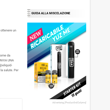
GUIDA ALLA MISCELAZIONE
 ottenere un
 come da
 INVIA UNA
eliquid-
la salute. Per
Advertising [Product3rdColumn]