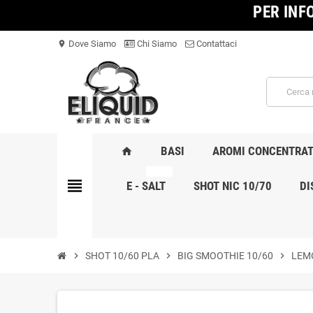
PER INF
Dove Siamo
Chi Siamo
Contattaci
location_on
BASI
AROMI CONCENTRAT
home
NOVITA
view_headline
E - SALT
SHOT NIC 10/70
DI
chevron_right
SHOT 10/60 PLA
chevron_right
BIG SMOOTHIE 10/60
chevron_right
LEMO