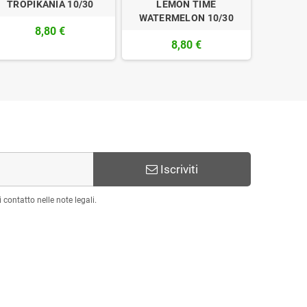
TROPIKANIA 10/30
LEMON TIME
NERISSI
WATERMELON 10/30
conce
8,80 €
8,80 €
Iscriviti
 contatto nelle note legali.