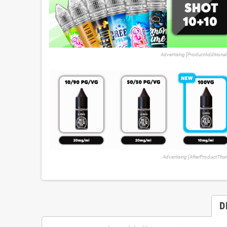
Advertising [ProductAdditional
Advertising [AfterProductTh
D