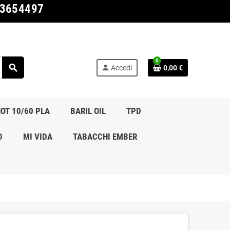
03654497
0
search
person
Accedi
0,00 €
OT 10/60 PLA
BARIL OIL
TPD
D
MI VIDA
TABACCHI EMBER