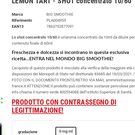
LEMON TART - SHOT concentrato 10/60
Marca
BIG SMOOTHIE
Riferimento
PLA004955
EAN13
7863752877091
Lo shot concentrato 10/60
è un'aroma concentrato da 10ml da diluire per
contenuto finale di 60ml.
Freschezza e dolcezza si incontrano in questa esclusiva
ricetta...ENTRA NEL MONDO BIG SMOOTHIE!
L'acquisto di questo prodotto è vincolato alla verifica della maggiore età
disposizioni dei Monopoli di Stato nel direttoriale 83685 del 18/03/2021.
FOTO CON IL DOCUMENTO FRONTE/RETRO VIA MAIL amministrazione@
france.it ATTENZIONE:Il prodotto può contenere sostanze pericolose per 
info chiama il numero verde 800554088 dell’Istituto Superiore di Sanità.
ut_map
PRODOTTO CON CONTRASSEGNO DI
LEGITTIMAZIONE!
0 mg ml
gradazione