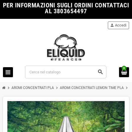
PER INFORMAZIONI SUGLI ORDINI CONTATTACI
AL 3803654497
person
Accedi
0
view_headline
search
chevron_right
chevron_right
chevron_right
AROMI CONCENTRATI PLA
AROMI CONCENTRATI LEMON TIME PLA