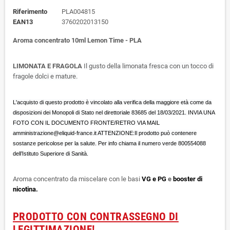
Riferimento
PLA004815
EAN13
3760202013150
Aroma concentrato 10ml Lemon Time - PLA
LIMONATA E FRAGOLA
Il gusto della limonata fresca con un tocco di
fragole dolci e mature.
L'acquisto di questo prodotto è vincolato alla verifica della maggiore età come da
disposizioni dei Monopoli di Stato nel direttoriale 83685 del 18/03/2021. INVIA UNA
FOTO CON IL DOCUMENTO FRONTE/RETRO VIA MAIL
amministrazione@eliquid-france.it ATTENZIONE:Il prodotto può contenere
sostanze pericolose per la salute. Per info chiama il numero verde 800554088
dell’Istituto Superiore di Sanità.
Aroma concentrato da miscelare con le basi
VG e PG
e
booster di
nicotina.
PRODOTTO CON CONTRASSEGNO DI
LEGITTIMAZIONE!