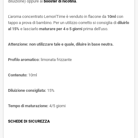
diluizione) oppure ai
booster di nicotina
.
L'aroma concentrato Lemon'Time è venduto in flacone da
10ml
con
tappo a prova di bambino. Per un utilizzo corretto si consiglia di
diluirlo
al 15%
e lasciarlo
maturare per 4 o 5 giorni
prima dell'uso.
Attenzione: non utilizzare tale e quale, diluire in base neutra.
Profilo aromatico:
limonata frizzante
Contenuto:
10ml
Diluizione consigliata:
15%
Tempo di maturazione:
4/5 giorni
SCHEDE DI SICUREZZA