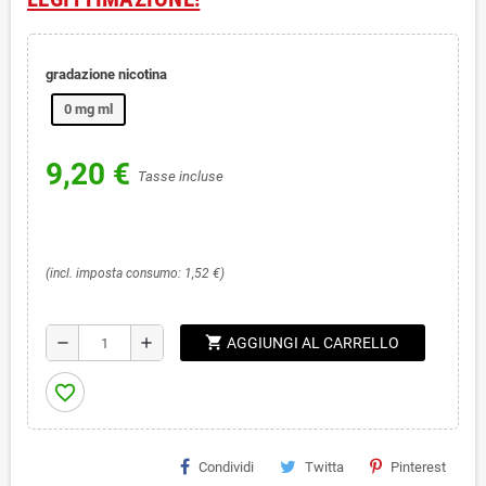
gradazione nicotina
0 mg ml
9,20 €
Tasse incluse
(incl. imposta consumo: 1,52 €)
shopping_cart
remove
add
AGGIUNGI AL CARRELLO
favorite_border
Condividi
Twitta
Pinterest