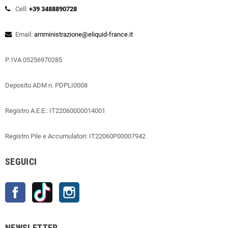
Cell:
+39 3488890728
Email:
amministrazione@eliquid-france.it
P. IVA 05256970285
Deposito ADM n. PDPLI0008
Registro A.E.E.: IT22060000014001
Registro Pile e Accumulatori: IT22060P00007942
SEGUICI
Facebook
TikTok
Instagram
NEWSLETTER