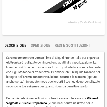
Advertising [Product3rdColumn]
DESCRIZIONE
SPEDIZIONE
RESI E SOSTITUZIONI
L'
aroma concentrato Lemon'Time
di Eliquid France Italia per
sigaretta
elettronica
è realizzato con ingredienti adatti alla vaporizzazione. La
linea Lemon'Time racchiude in se tutto il gusto della limonata frizzante
con il giusto tocco di freschezza. Per miscelare un
liquido fai da te
hai
bisogno dell'
aroma concentrato, le basi neutre e la nicotina
(oppure
anche senza). In questo modo puoi crearti il tuo liquido personalizzato
secondo le
tue esigenze
per quanto riguarda
densità e gusto
.
Per la
miscelazione
del liquido potresti essere interessato a
Glicerolo
Vegetale
e
Glicole
Propilenico
(le due basi neutre utilizzate per la