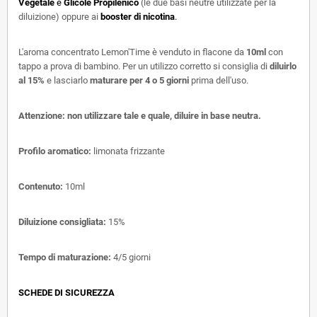
Vegetale
e
Glicole
Propilenico
(le due basi neutre utilizzate per la
diluizione) oppure ai
booster di nicotina
.
L'aroma concentrato Lemon'Time è venduto in flacone da
10ml
con
tappo a prova di bambino. Per un utilizzo corretto si consiglia di
diluirlo
al 15%
e lasciarlo
maturare per 4 o 5 giorni
prima dell'uso.
Attenzione: non utilizzare tale e quale, diluire in base neutra.
Profilo aromatico:
limonata frizzante
Contenuto:
10ml
Diluizione consigliata:
15%
Tempo di maturazione:
4/5 giorni
SCHEDE DI SICUREZZA