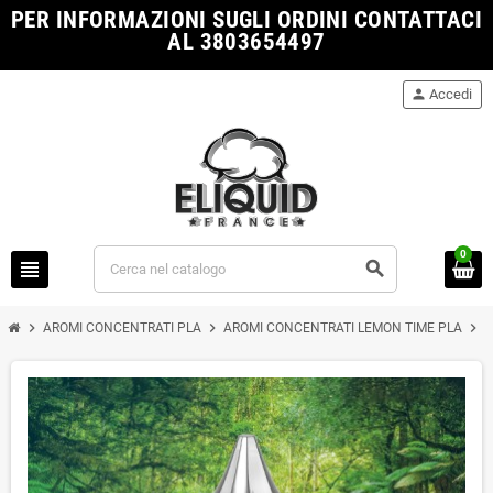
PER INFORMAZIONI SUGLI ORDINI CONTATTACI
AL 3803654497
person
Accedi
0
view_headline
search
chevron_right
chevron_right
chevron_right
AROMI CONCENTRATI PLA
AROMI CONCENTRATI LEMON TIME PLA