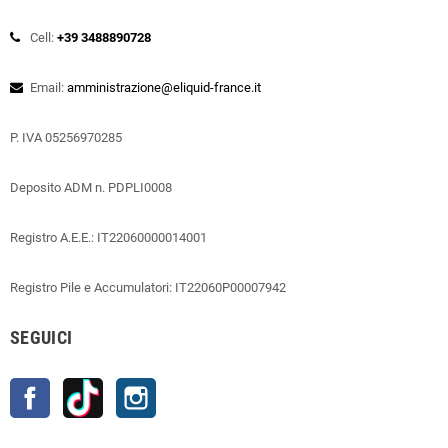
Cell:
+39 3488890728
Email:
amministrazione@eliquid-france.it
P. IVA 05256970285
Deposito ADM n. PDPLI0008
Registro A.E.E.: IT22060000014001
Registro Pile e Accumulatori: IT22060P00007942
SEGUICI
Facebook
TikTok
Instagram