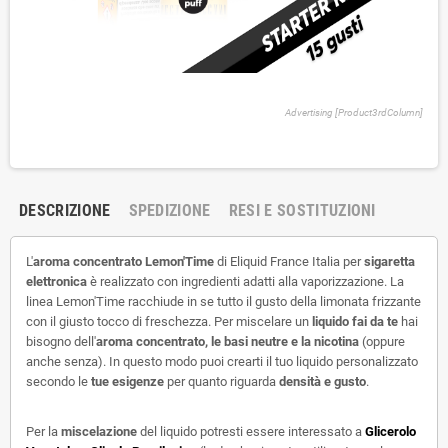
Advertising [Product3rdColumn]
DESCRIZIONE
SPEDIZIONE
RESI E SOSTITUZIONI
L'
aroma concentrato Lemon'Time
di Eliquid France Italia per
sigaretta
elettronica
è realizzato con ingredienti adatti alla vaporizzazione. La
linea Lemon'Time racchiude in se tutto il gusto della limonata frizzante
con il giusto tocco di freschezza. Per miscelare un
liquido fai da te
hai
bisogno dell'
aroma concentrato, le basi neutre e la nicotina
(oppure
anche senza). In questo modo puoi crearti il tuo liquido personalizzato
secondo le
tue esigenze
per quanto riguarda
densità e gusto
.
Per la
miscelazione
del liquido potresti essere interessato a
Glicerolo