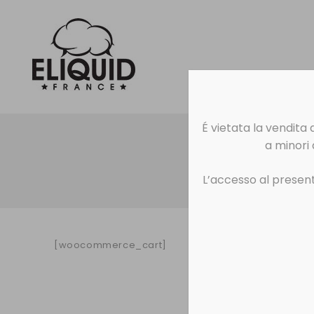
É vietata la vendita
a minori 
L’accesso al present
[woocommerce_cart]